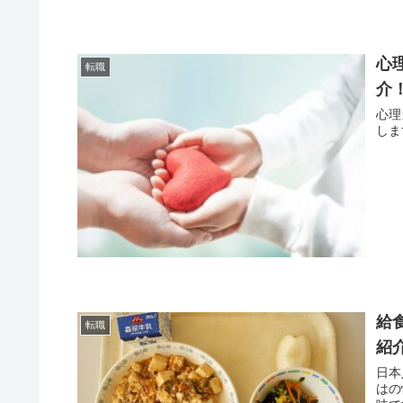
心
転職
介
心理
しま
給
転職
紹
日本
はの