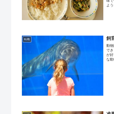
味で
よう
飼
転職
動物
でき
が好
な動
准