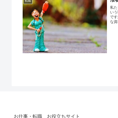
転職
私た
いう
です
な資
お仕事・転職 お役立ちサイト