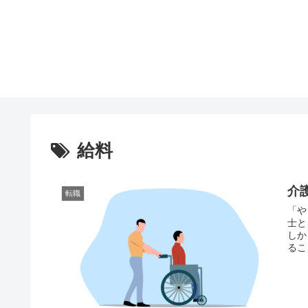
給料
介
転職
「や
士と
しか
るこ